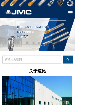
首页
끀
关于速比
产品介绍
JMC、IZAR、EUSKRON、
JMC、IZAR、EUSKRON、
LLAMBRICH
LLAMBRICH
样本下载
独家代理
独家代理
技术支持
联系方式
끠
关于速比