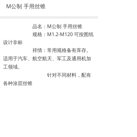
M公制 手用丝锥
品名：M公制 手用丝锥
规格：M1.2-M120 可按图纸
设计非标
祥情：
常用规格备有库存。
适用于汽车、航空航天、军工及通用机加
工领域。
针对不同材料，配有
各种涂层丝锥
适合加工各种材料，
如不锈钢等
电话：010-82135365
邮箱：Zubichina@263.net
地址：北京市海淀区北三环西路太阳园17号楼207室
版权所有©北京速比科贸有限公司