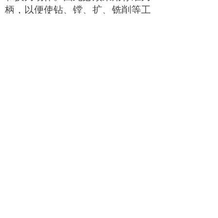
柄，以便使钻、镗、扩、铣削等工
序用的标准刀具迅速、准确地装到
机床主轴或刀库上去。编程人员应
了解机床上所用刀柄的结构尺寸、
调整方法以及调整范围，以便在编
程时确定刀具的径向和轴向尺寸。
目前我国的加工中心采用
TSG
工具
系统，其刀柄有直柄
(3
种规格
)
和
锥柄
(4
种规格
)2
种，共包括
16
种不
同用途的刀柄。
在经济型数控机床的加工过程中，
由于刀具的刃磨、测量和更换多为
人工手动进行，占用辅助时间较
长，因此，必须合理安排刀具的排
列顺序。一般应遵循以下原则：①
尽量减少刀具数量；②一把刀具装