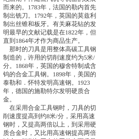
而来的。
1783
年，法国的勒内首先
制出铣刀。
1792
年，英国的莫兹利
制出丝锥和板牙。有关麻花钻的发
明最早的文献记载是在
1822
年，但
直到
1864
年才作为商品生产。
那时的刀具是用整体高碳工具钢
制造的，许用的切削速度约为
5
米
/
分。
1868
年，英国的穆舍特制成含
钨的合金工具钢。
1898
年，美国的
泰勒和．怀特发明高速钢。
1923
年，德国的施勒特尔发明硬质合
金。
在采用合金工具钢时，刀具的切
削速度提高到约
8
米
/
分，采用高速
钢时，又提高两倍以上，到采用硬
质合金时，又比用高速钢提高两倍