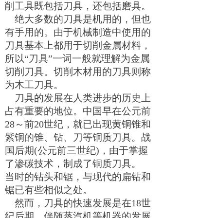
削工具既包括刀具，还包括磨具
。
绝大多数的刀具是机用的，但也
有手用的。由于机械制造中使用的
刀具基本上都用于切削金属材料，
所以“刀具”一词一般就理解为金属
切削刀具。切削木材用的刀具则称
为木工刀具。
刀具的发展在人类进步的历史上
占有重要的地位。中国早在公元前
28
～前
20
世纪，就已出现黄铜锥和
紫铜的锥、钻、刀等铜质刀具。战
国后期
(
公元前三世纪
)
，由于掌握
了渗碳技术，制成了铜质刀具。
当时的钻头和锯，与现代的扁钻和
锯已有些相似之处。
然而，刀具的快速发展是在
18
世
纪后期，伴随蒸汽机等机器的发展