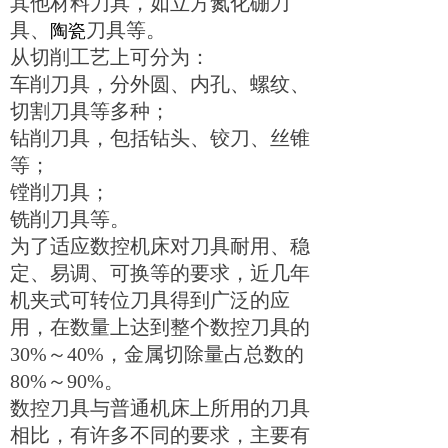
其他材料刀具，如立方氮化硼刀
具、
刀具等。
陶瓷
从切削工艺上可分为：
车削刀具，分外圆、内孔、螺纹、
切割刀具等多种；
钻削刀具，包括钻头、铰刀、丝锥
等；
镗削刀具；
铣削刀具等。
为了适应数控机床对刀具耐用、稳
定、易调、可换等的要求，近几年
机夹式可转位刀具得到广泛的应
用，在数量上达到整个数控刀具的
30%
～
40%
，金属切除量占总数的
80%
～
90%
。
数控刀具与普通机床上所用的刀具
相比，有许多不同的要求，主要有