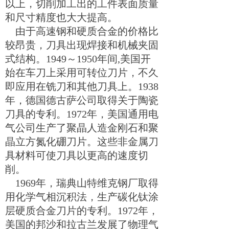
以上，切削加工出的工件表面质量
和尺寸精度也大大提高。
由于高速钢和硬质合金的价格比
较昂贵，刀具出现焊接和机械夹固
式结构。
1949
～
1950
年间
,
美国开
始在车刀上采用可转位刀片，不久
即应用在铣刀和其他刀具上。
1938
年，德国德古萨公司取得关于陶瓷
刀具的专利。
1972
年，美国通用电
气公司生产了聚晶人造金刚石和聚
晶立方氮化硼刀片。这些非金属刀
具材料可使刀具以更高的速度切
削。
1969
年，瑞典山特维克钢厂取得
用化学气相沉积法，生产碳化钛涂
层硬质合金刀片的专利。
1972
年，
美国的邦沙和拉古兰发展了物理气