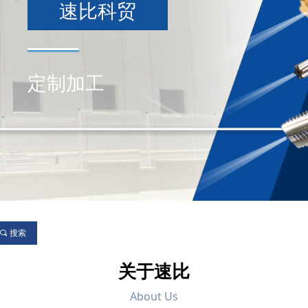
速比科贸
定制加工
끠
搜索
关于速比
About Us