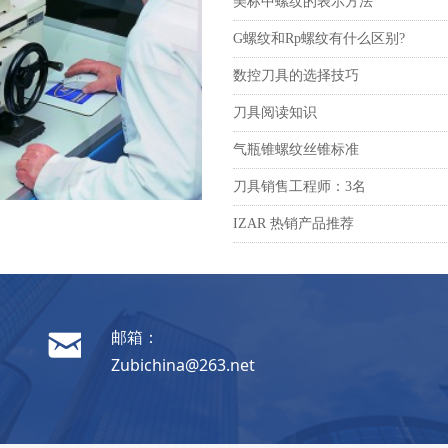
美标中螺纹的表示方法
G螺纹和Rp螺纹有什么区别?
数控刀具的选择技巧
刀具阅读知识
气瓶锥螺纹丝锥标准
刀具销售工程师：3名
IZAR 热销产品推荐
낂
邮箱：
Zubichina@263.net