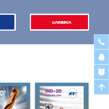
끅
뀩
뀥
녕